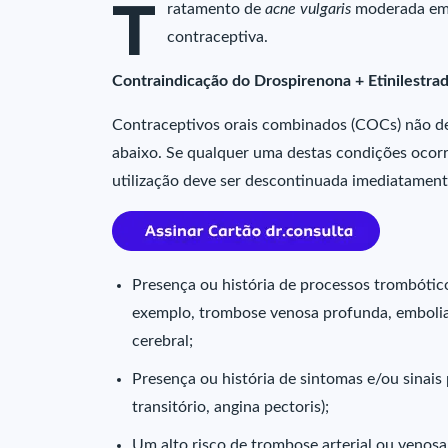
T
ratamento de
acne vulgaris
moderada em 
contraceptiva.
Contraindicação do Drospirenona + Etinilestra
Contraceptivos orais combinados (COCs) não dev
abaixo. Se qualquer uma destas condições ocorr
utilização deve ser descontinuada imediatament
Presença ou história de processos trombóti
exemplo, trombose venosa profunda, embolia 
cerebral;
Presença ou história de sintomas e/ou sinais
transitório, angina pectoris);
Um alto risco de trombose arterial ou venosa