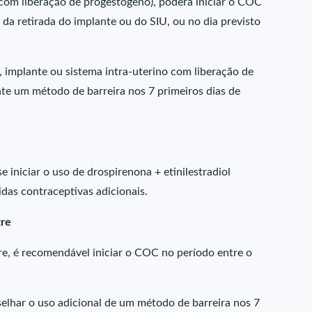
) com liberação de progestógeno), poderá iniciar o COC
 da retirada do implante ou do SIU, ou no dia previsto
o, implante ou sistema intra-uterino com liberação de
te um método de barreira nos 7 primeiros dias de
 iniciar o uso de drospirenona + etinilestradiol
das contraceptivas adicionais.
tre
e, é recomendável iniciar o COC no período entre o
elhar o uso adicional de um método de barreira nos 7