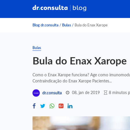
Blog dr.consulta
/
Bulas
/
Bula do Enax Xarope
Bulas
Bula do Enax Xarope
Como o Enax Xarope funciona? Age como imunomodula
Contraindicação do Enax Xarope Pacientes...
08, jan de 2019
8 minutos p
dr.consulta