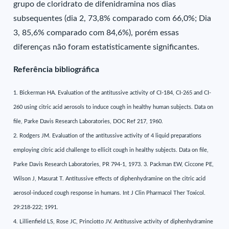
grupo de cloridrato de difenidramina nos dias
subsequentes (dia 2, 73,8% comparado com 66,0%; Dia
3, 85,6% comparado com 84,6%), porém essas
diferenças não foram estatisticamente significantes.
Referência bibliográfica
1. Bickerman HA. Evaluation of the antitussive activity of CI-184, CI-265 and CI-
260 using citric acid aerosols to induce cough in healthy human subjects. Data on
file, Parke Davis Research Laboratories, DOC Ref 217, 1960.
2. Rodgers JM. Evaluation of the antitussive activity of 4 liquid preparations
employing citric acid challenge to ellicit cough in healthy subjects. Data on file,
Parke Davis Research Laboratories, PR 794-1, 1973. 3. Packman EW, Ciccone PE,
Wilson J, Masurat T. Antitussive effects of diphenhydramine on the citric acid
aerosol-induced cough response in humans. Int J Clin Pharmacol Ther Toxicol.
29:218-222; 1991.
4. Lillienfield LS, Rose JC, Princiotto JV. Antitussive activity of diphenhydramine