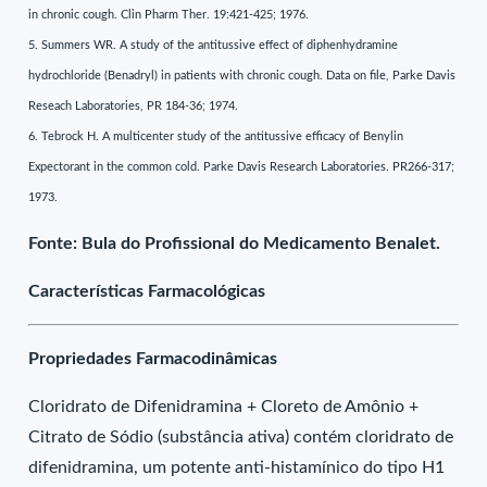
in chronic cough. Clin Pharm Ther. 19:421-425; 1976.
5. Summers WR. A study of the antitussive effect of diphenhydramine
hydrochloride (Benadryl) in patients with chronic cough. Data on file, Parke Davis
Reseach Laboratories, PR 184-36; 1974.
6. Tebrock H. A multicenter study of the antitussive efficacy of Benylin
Expectorant in the common cold. Parke Davis Research Laboratories. PR266-317;
1973.
Fonte: Bula do Profissional do Medicamento Benalet.
Características Farmacológicas
Propriedades Farmacodinâmicas
Cloridrato de Difenidramina + Cloreto de Amônio +
Citrato de Sódio (substância ativa) contém cloridrato de
difenidramina, um potente anti-histamínico do tipo H1