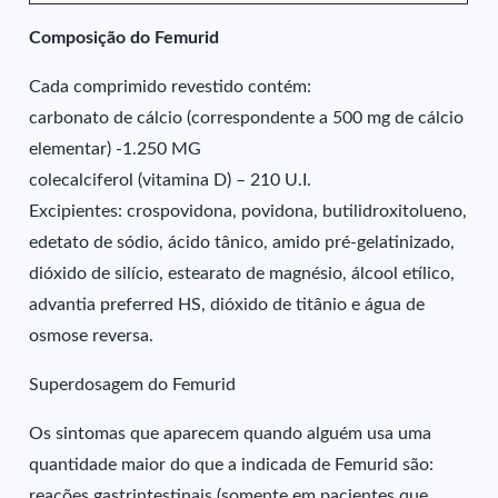
Composição do Femurid
Cada comprimido revestido contém:
carbonato de cálcio (correspondente a 500 mg de cálcio
elementar) -1.250 MG
colecalciferol (vitamina D) – 210 U.I.
Excipientes: crospovidona, povidona, butilidroxitolueno,
edetato de sódio, ácido tânico, amido pré-gelatinizado,
dióxido de silício, estearato de magnésio, álcool etílico,
advantia preferred HS, dióxido de titânio e água de
osmose reversa.
Superdosagem do Femurid
Os sintomas que aparecem quando alguém usa uma
quantidade maior do que a indicada de Femurid são:
reações gastrintestinais (somente em pacientes que