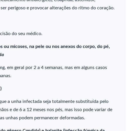
 ser perigoso e provocar alterações do ritmo do coração.
cisão do seu médico.
 ou micoses, na pele ou nos anexos do corpo, do pé,
da
 mg, em geral por 2 a 4 semanas, mas em alguns casos
manas.
)
ue a unha infectada seja totalmente substituída pelo
ãos e de 6 a 12 meses nos pés, mas isso pode variar de
o as unhas podem permanecer deformadas.
s do gênero
Candida
) e balanite (infecção fúngica da