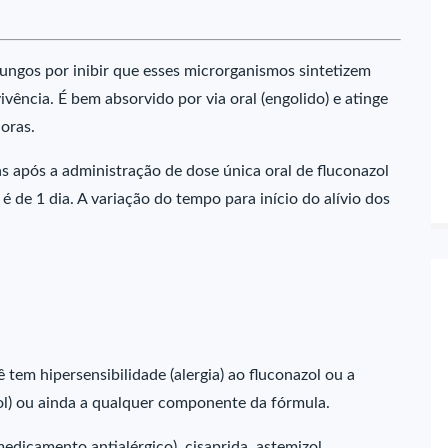
ungos por inibir que esses microrganismos sintetizem
vência. É bem absorvido por via oral (engolido) e atinge
horas.
s após a administração de dose única oral de fluconazol
 de 1 dia. A variação do tempo para início do alívio dos
tem hipersensibilidade (alergia) ao fluconazol ou a
ol) ou ainda a qualquer componente da fórmula.
icamento antialérgico), cisaprida, astemizol,