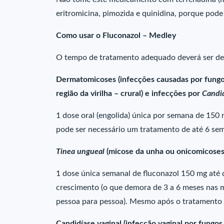
eritromicina, pimozida e quinidina, porque pode
Como usar o Fluconazol – Medley
O tempo de tratamento adequado deverá ser de
Dermatomicoses (infecções causadas por fungos
região da virilha – crural) e infecções por
Candi
1 dose oral (engolida) única por semana de 150
pode ser necessário um tratamento de até 6 se
Tinea ungueal
(micose da unha ou onicomicoses
1 dose única semanal de fluconazol 150 mg até q
crescimento (o que demora de 3 a 6 meses nas m
pessoa para pessoa). Mesmo após o tratament
Candidíase vaginal (infecção vaginal por fungo