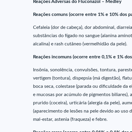
Reações Adversas do Fluconazol – Medley
Reações comuns (ocorre entre 1% e 10% dos pa
Cefaleia (dor de cabeça), dor abdominal, diarre
substâncias do fígado no sangue (alanina aminot
alcalina) e rash cutâneo (vermelhidão da pele).
Reações incomuns (ocorre entre 0,1% e 1% dos
Insônia, sonolência, convulsões, tontura, pares
vertigem (tontura), dispepsia (má digestão), flat
boca seca, colestase (parada ou dificuldade da el
e mucosas por acúmulo de pigmentos biliares), a
prurido (coceira), urticária (alergia da pele), 
(aparecimento de lesões na pele devido ao uso d
mal-estar, astenia (fraqueza) e febre.