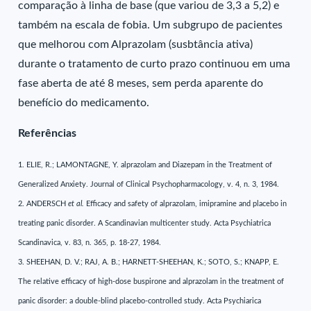
comparação à linha de base (que variou de 3,3 a 5,2) e
também na escala de fobia. Um subgrupo de pacientes
que melhorou com Alprazolam (susbtância ativa)
durante o tratamento de curto prazo continuou em uma
fase aberta de até 8 meses, sem perda aparente do
benefício do medicamento.
Referências
1. ELIE, R.; LAMONTAGNE, Y. alprazolam and Diazepam in the Treatment of
Generalized Anxiety. Journal of Clinical Psychopharmacology, v. 4, n. 3, 1984.
2. ANDERSCH
et al.
Efficacy and safety of alprazolam, imipramine and placebo in
treating panic disorder. A Scandinavian multicenter study. Acta Psychiatrica
Scandinavica, v. 83, n. 365, p. 18-27, 1984.
3. SHEEHAN, D. V.; RAJ, A. B.; HARNETT-SHEEHAN, K.; SOTO, S.; KNAPP, E.
The relative efficacy of high-dose buspirone and alprazolam in the treatment of
panic disorder: a double-blind placebo-controlled study. Acta Psychiarica