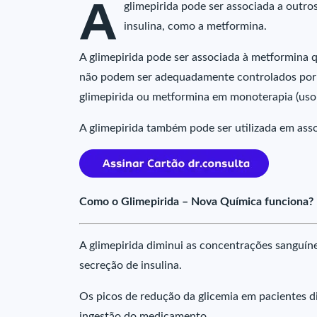
A
glimepirida pode ser associada a outro
insulina, como a metformina.
A glimepirida pode ser associada à metformina q
não podem ser adequadamente controlados por me
glimepirida ou metformina em monoterapia (us
A glimepirida também pode ser utilizada em ass
Como o Glimepirida – Nova Química funciona?
A glimepirida diminui as concentrações sanguíne
secreção de insulina.
Os picos de redução da glicemia em pacientes d
ingestão do medicamento.