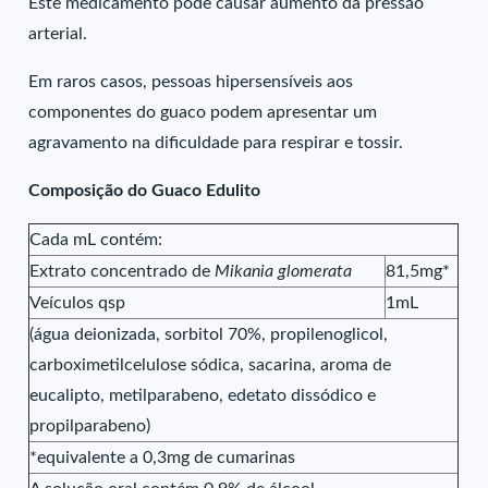
Este medicamento pode causar aumento da pressão
arterial.
Em raros casos, pessoas hipersensíveis aos
componentes do guaco podem apresentar um
agravamento na dificuldade para respirar e tossir.
Composição do Guaco Edulito
Cada mL contém:
Extrato concentrado de
Mikania glomerata
81,5mg*
Veículos qsp
1mL
(água deionizada, sorbitol 70%, propilenoglicol,
carboximetilcelulose sódica, sacarina, aroma de
eucalipto, metilparabeno, edetato dissódico e
propilparabeno)
*equivalente a 0,3mg de cumarinas