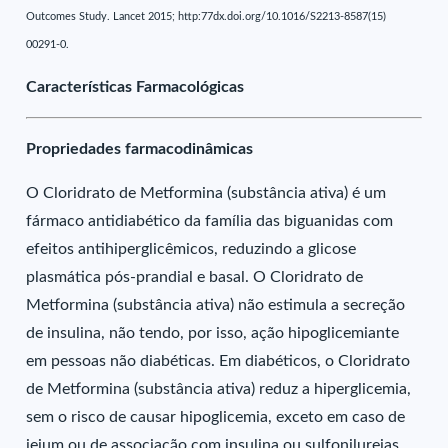
Outcomes Study. Lancet 2015; http:77dx.doi.org/10.1016/S2213-8587(15)
00291-0.
Características Farmacológicas
Propriedades farmacodinâmicas
O Cloridrato de Metformina (substância ativa) é um
fármaco antidiabético da família das biguanidas com
efeitos antihiperglicêmicos, reduzindo a glicose
plasmática pós-prandial e basal. O Cloridrato de
Metformina (substância ativa) não estimula a secreção
de insulina, não tendo, por isso, ação hipoglicemiante
em pessoas não diabéticas. Em diabéticos, o Cloridrato
de Metformina (substância ativa) reduz a hiperglicemia,
sem o risco de causar hipoglicemia, exceto em caso de
jejum ou de associação com insulina ou sulfonilureias.