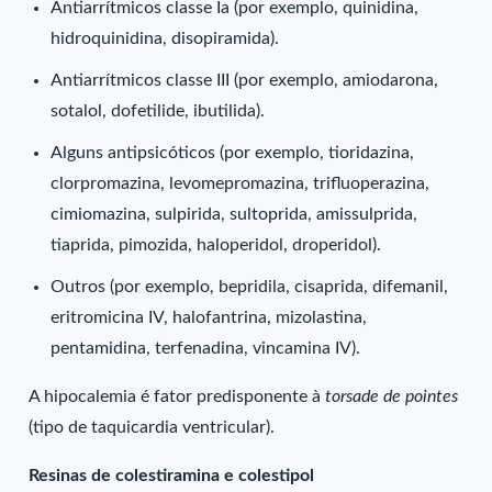
Antiarrítmicos classe Ia (por exemplo, quinidina,
hidroquinidina, disopiramida).
Antiarrítmicos classe III (por exemplo, amiodarona,
sotalol, dofetilide, ibutilida).
Alguns antipsicóticos (por exemplo, tioridazina,
clorpromazina, levomepromazina, trifluoperazina,
cimiomazina, sulpirida, sultoprida, amissulprida,
tiaprida, pimozida, haloperidol, droperidol).
Outros (por exemplo, bepridila, cisaprida, difemanil,
eritromicina IV, halofantrina, mizolastina,
pentamidina, terfenadina, vincamina IV).
A hipocalemia é fator predisponente à
torsade de pointes
(tipo de taquicardia ventricular).
Resinas de colestiramina e colestipol