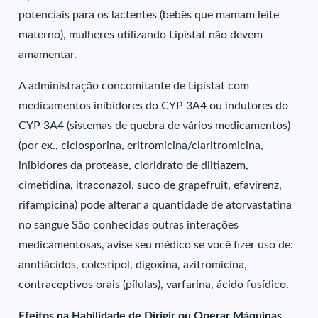
potenciais para os lactentes (bebês que mamam leite
materno), mulheres utilizando Lipistat não devem
amamentar.
A administração concomitante de Lipistat com
medicamentos inibidores do CYP 3A4 ou indutores do
CYP 3A4 (sistemas de quebra de vários medicamentos)
(por ex., ciclosporina, eritromicina/claritromicina,
inibidores da protease, cloridrato de diltiazem,
cimetidina, itraconazol, suco de grapefruit, efavirenz,
rifampicina) pode alterar a quantidade de atorvastatina
no sangue São conhecidas outras interações
medicamentosas, avise seu médico se você fizer uso de:
anntiácidos, colestipol, digoxina, azitromicina,
contraceptivos orais (pílulas), varfarina, ácido fusídico.
Efeitos na Habilidade de Dirigir ou Operar Máquinas