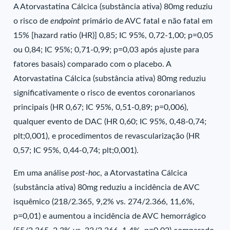
A Atorvastatina Cálcica (substância ativa) 80mg reduziu
o risco de
endpoint
primário de AVC fatal e não fatal em
15% [hazard ratio (HR)] 0,85; IC 95%, 0,72-1,00; p=0,05
ou 0,84; IC 95%; 0,71-0,99; p=0,03 após ajuste para
fatores basais) comparado com o placebo. A
Atorvastatina Cálcica (substância ativa) 80mg reduziu
significativamente o risco de eventos coronarianos
principais (HR 0,67; IC 95%, 0,51-0,89; p=0,006),
qualquer evento de DAC (HR 0,60; IC 95%, 0,48-0,74;
plt;0,001), e procedimentos de revascularização (HR
0,57; IC 95%, 0,44-0,74; plt;0,001).
Em uma análise
post-hoc
, a Atorvastatina Cálcica
(substância ativa) 80mg reduziu a incidência de AVC
isquêmico (218/2.365, 9,2% vs. 274/2.366, 11,6%,
p=0,01) e aumentou a incidência de AVC hemorrágico