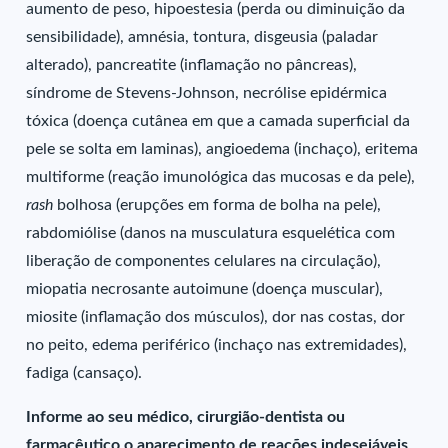
aumento de peso, hipoestesia (perda ou diminuição da
sensibilidade), amnésia, tontura, disgeusia (paladar
alterado), pancreatite (inflamação no pâncreas),
síndrome de Stevens-Johnson, necrólise epidérmica
tóxica (doença cutânea em que a camada superficial da
pele se solta em laminas), angioedema (inchaço), eritema
multiforme (reação imunológica das mucosas e da pele),
rash
bolhosa (erupções em forma de bolha na pele),
rabdomiólise (danos na musculatura esquelética com
liberação de componentes celulares na circulação),
miopatia necrosante autoimune (doença muscular),
miosite (inflamação dos músculos), dor nas costas, dor
no peito, edema periférico (inchaço nas extremidades),
fadiga (cansaço).
Informe ao seu médico, cirurgião-dentista ou
farmacêutico o aparecimento de reações indesejáveis