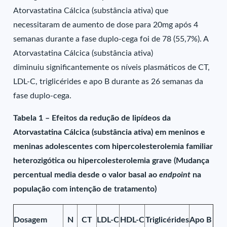
Atorvastatina Cálcica (substância ativa) que
necessitaram de aumento de dose para 20mg após 4
semanas durante a fase duplo-cega foi de 78 (55,7%). A
Atorvastatina Cálcica (substância ativa)
diminuiu significantemente os níveis plasmáticos de CT,
LDL-C, triglicérides e apo B durante as 26 semanas da
fase duplo-cega.
Tabela 1 – Efeitos da redução de lipídeos da
Atorvastatina Cálcica (substância ativa) em meninos e
meninas adolescentes com hipercolesterolemia familiar
heterozigótica ou hipercolesterolemia grave (Mudança
percentual media desde o valor basal ao
endpoint
na
população com intenção de tratamento)
Dosagem
N
CT
LDL-C
HDL-C
Triglicérides
Apo B