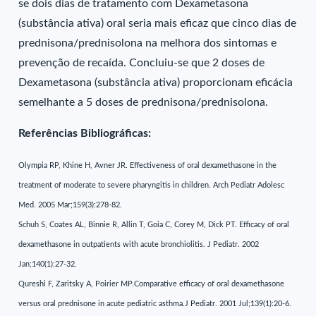
se dois dias de tratamento com Dexametasona
(substância ativa) oral seria mais eficaz que cinco dias de
prednisona/prednisolona na melhora dos sintomas e
prevenção de recaída. Concluiu-se que 2 doses de
Dexametasona (substância ativa) proporcionam eficácia
semelhante a 5 doses de prednisona/prednisolona.
Referências Bibliográficas:
Olympia RP, Khine H, Avner JR. Effectiveness of oral dexamethasone in the
treatment of moderate to severe pharyngitis in children. Arch Pediatr Adolesc
Med. 2005 Mar;159(3):278-82.
Schuh S, Coates AL, Binnie R, Allin T, Goia C, Corey M, Dick PT. Efficacy of oral
dexamethasone in outpatients with acute bronchiolitis. J Pediatr. 2002
Jan;140(1):27-32.
Qureshi F, Zaritsky A, Poirier MP.Comparative efficacy of oral dexamethasone
versus oral prednisone in acute pediatric asthma.J Pediatr. 2001 Jul;139(1):20-6.