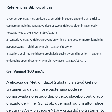
Referências Bibliográficas
1. Corder AP, et al. metronidazole v. cefoxitin in severe appendicitis–a trial to
compare a single intraoperative dose of two antibiotics given intravenously.
Postgrad Med J. 1983 Nov; 59(697):720-3.
2. Lansade A, et al. Antibiotic prevention with a single dose of metronidazole in
appendectomy in children. Ann Chir. 1989;43(3):207-9.
3. Saario I, et al. Metronidazole prophylaxis against wound infection in patients
undergoing appendicectomy. Ann Chir Gynaecol. 1981;70(2):71-4.
Gel Vaginal 100 mg/g
A eficácia de Metronidazol (substância ativa) Gel no
tratamento da vaginose bacteriana pode ser
comprovada no estudo duplo cego, placebo controlado
cruzado de Hillier SL. Et al., que mostrou um alto índice
de cura (87% – placebo e 91% – cruzado) no tratamento