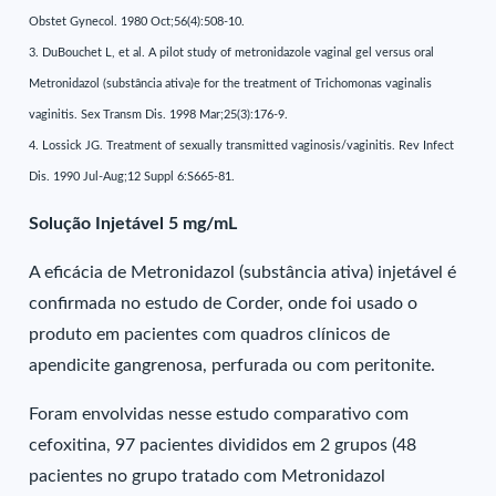
Obstet Gynecol. 1980 Oct;56(4):508-10.
3. DuBouchet L, et al. A pilot study of metronidazole vaginal gel versus oral
Metronidazol (substância ativa)e for the treatment of Trichomonas vaginalis
vaginitis. Sex Transm Dis. 1998 Mar;25(3):176-9.
4. Lossick JG. Treatment of sexually transmitted vaginosis/vaginitis. Rev Infect
Dis. 1990 Jul-Aug;12 Suppl 6:S665-81.
Solução Injetável 5 mg/mL
A eficácia de Metronidazol (substância ativa) injetável é
confirmada no estudo de Corder, onde foi usado o
produto em pacientes com quadros clínicos de
apendicite gangrenosa, perfurada ou com peritonite.
Foram envolvidas nesse estudo comparativo com
cefoxitina, 97 pacientes divididos em 2 grupos (48
pacientes no grupo tratado com Metronidazol