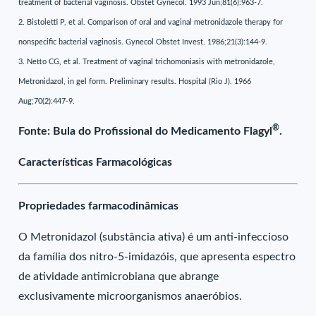
treatment of bacterial vaginosis. Obstet Gynecol. 1993 Jun;81(6):963-7.
2. Bistoletti P, et al. Comparison of oral and vaginal metronidazole therapy for
nonspecific bacterial vaginosis. Gynecol Obstet Invest. 1986;21(3):144-9.
3. Netto CG, et al. Treatment of vaginal trichomoniasis with metronidazole,
Metronidazol, in gel form. Preliminary results. Hospital (Rio J). 1966
Aug;70(2):447-9.
®
Fonte: Bula do Profissional do Medicamento Flagyl
.
Características Farmacológicas
Propriedades farmacodinâmicas
O Metronidazol (substância ativa) é um anti-infeccioso
da família dos nitro-5-imidazóis, que apresenta espectro
de atividade antimicrobiana que abrange
exclusivamente microorganismos anaeróbios.