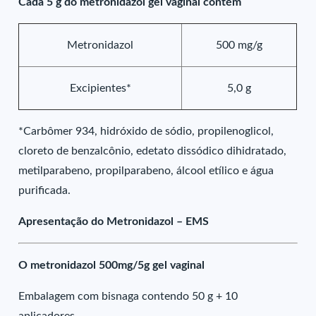
Cada 5 g do metronidazol gel vaginal contém
Metronidazol
500 mg/g
Excipientes*
5,0 g
*Carbômer 934, hidróxido de sódio, propilenoglicol,
cloreto de benzalcônio, edetato dissódico dihidratado,
metilparabeno, propilparabeno, álcool etílico e água
purificada.
Apresentação do Metronidazol – EMS
O metronidazol 500mg/5g gel vaginal
Embalagem com bisnaga contendo 50 g + 10