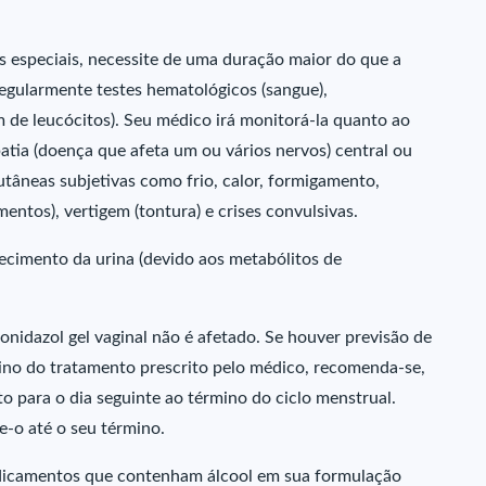
 especiais, necessite de uma duração maior do que a
egularmente testes hematológicos (sangue),
 de leucócitos). Seu médico irá monitorá-la quanto ao
tia (doença que afeta um ou vários nervos) central ou
utâneas subjetivas como frio, calor, formigamento,
entos), vertigem (tontura) e crises convulsivas.
ecimento da urina (devido aos metabólitos de
idazol gel vaginal não é afetado. Se houver previsão de
mino do tratamento prescrito pelo médico, recomenda-se,
to para o dia seguinte ao término do ciclo menstrual.
e-o até o seu término.
edicamentos que contenham álcool em sua formulação