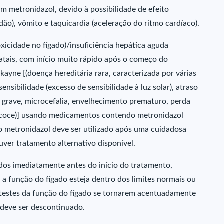
m metronidazol, devido à possibilidade de efeito
o), vômito e taquicardia (aceleração do ritmo cardíaco).
xicidade no fígado)/insuficiência hepática aguda
fatais, com início muito rápido após o começo do
yne [(doença hereditária rara, caracterizada por várias
ensibilidade (excesso de sensibilidade à luz solar), atraso
l grave, microcefalia, envelhecimento prematuro, perda
recoce)] usando medicamentos contendo metronidazol
 o metronidazol deve ser utilizado após uma cuidadosa
uver tratamento alternativo disponível.
ados imediatamente antes do início do tratamento,
a função do fígado esteja dentro dos limites normais ou
s testes da função do fígado se tornarem acentuadamente
deve ser descontinuado.