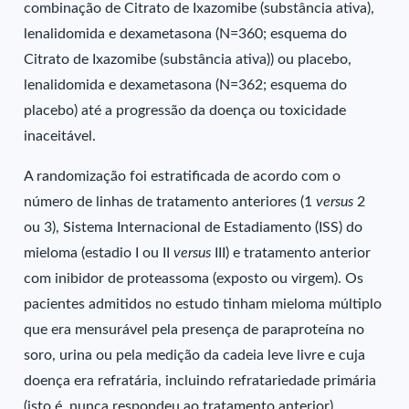
combinação de Citrato de Ixazomibe (substância ativa),
lenalidomida e dexametasona (N=360; esquema do
Citrato de Ixazomibe (substância ativa)) ou placebo,
lenalidomida e dexametasona (N=362; esquema do
placebo) até a progressão da doença ou toxicidade
inaceitável.
A randomização foi estratificada de acordo com o
número de linhas de tratamento anteriores (1
versus
2
ou 3), Sistema Internacional de Estadiamento (ISS) do
mieloma (estadio I ou II
versus
III) e tratamento anterior
com inibidor de proteassoma (exposto ou virgem). Os
pacientes admitidos no estudo tinham mieloma múltiplo
que era mensurável pela presença de paraproteína no
soro, urina ou pela medição da cadeia leve livre e cuja
doença era refratária, incluindo refratariedade primária
(isto é, nunca respondeu ao tratamento anterior),