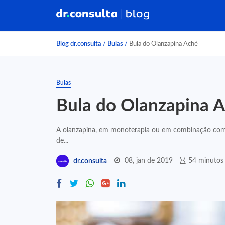
Blog dr.consulta
/
Bulas
/
Bula do Olanzapina Aché
Bulas
Bula do Olanzapina 
A olanzapina, em monoterapia ou em combinação com lí
de...
08, jan de 2019
54 minutos 
dr.consulta