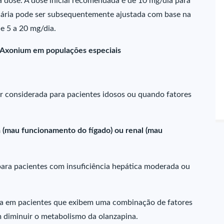
 dose. A dose inicial recomendada é de 10 mg/dia para
diária pode ser subsequentemente ajustada com base na
de 5 a 20 mg/dia.
e Axonium em populações especiais
er considerada para pacientes idosos ou quando fatores
a (mau funcionamento do fígado) ou renal (mau
para pacientes com insuficiência hepática moderada ou
ixa em pacientes que exibem uma combinação de fatores
 diminuir o metabolismo da olanzapina.