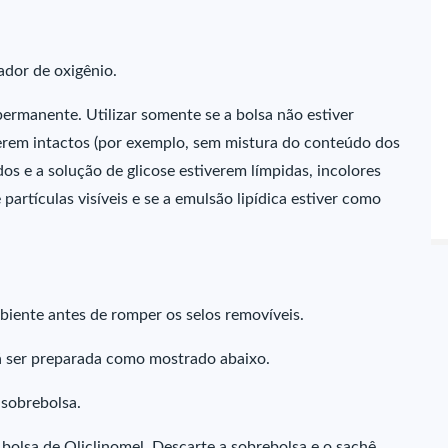
ador de oxigênio.
permanente. Utilizar somente se a bolsa não estiver
verem intactos (por exemplo, sem mistura do conteúdo dos
os e a solução de glicose estiverem límpidas, incolores
partículas visíveis e se a emulsão lipídica estiver como
biente antes de romper os selos removíveis.
rá ser preparada como mostrado abaixo.
 sobrebolsa.
 bolsa de Oliclinomel. Descarte a sobrebolsa e o sachê