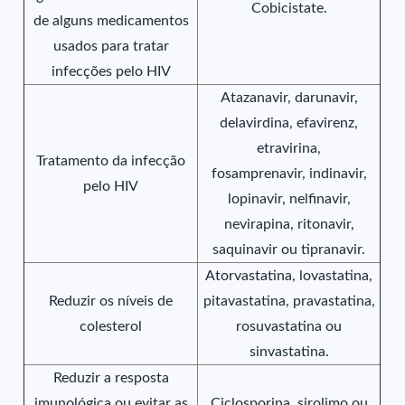
Cobicistate.
de alguns medicamentos
usados para tratar
infecções pelo HIV
Atazanavir, darunavir,
delavirdina, efavirenz,
etravirina,
Tratamento da infecção
fosamprenavir, indinavir,
pelo HIV
lopinavir, nelfinavir,
nevirapina, ritonavir,
saquinavir ou tipranavir.
Atorvastatina, lovastatina,
Reduzir os níveis de
pitavastatina, pravastatina,
colesterol
rosuvastatina ou
sinvastatina.
Reduzir a resposta
imunológica ou evitar as
Ciclosporina, sirolimo ou