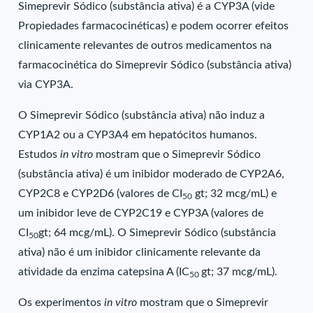
Simeprevir Sódico (substância ativa) é a CYP3A (vide
Propiedades farmacocinéticas) e podem ocorrer efeitos
clinicamente relevantes de outros medicamentos na
farmacocinética do Simeprevir Sódico (substância ativa)
via CYP3A.
O Simeprevir Sódico (substância ativa) não induz a
CYP1A2 ou a CYP3A4 em hepatócitos humanos.
Estudos
in vitro
mostram que o Simeprevir Sódico
(substância ativa) é um inibidor moderado de CYP2A6,
CYP2C8 e CYP2D6 (valores de CI
gt; 32 mcg/mL) e
50
um inibidor leve de CYP2C19 e CYP3A (valores de
CI
gt; 64 mcg/mL). O Simeprevir Sódico (substância
50
ativa) não é um inibidor clinicamente relevante da
atividade da enzima catepsina A (IC
gt; 37 mcg/mL).
50
Os experimentos
in vitro
mostram que o Simeprevir