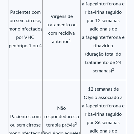
alfapeginterferona e
Pacientes com
ribavirina seguido
Virgens de
ou sem cirrose,
por 12 semanas
tratamento ou
monoinfectados
adicionais de
com recidiva
por VHC
alfapeginterferona e
1
anterior
genótipo 1 ou 4
ribavirina
(duração total do
tratamento de 24
2
semanas)
12 semanas de
Olysio associado à
alfapeginterferona e
Não
ribavirina seguido
Pacientes com
respondedores a
por 36 semanas
3
ou sem cirrose
terapia prévia
adicionais de
monoinfectados
(incluindo aqueles