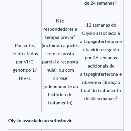
2
de 24 semanas)
Não
12 semanas de
respondedores a
Olysio associado à
3
terapia prévia
alfapeginterferona e
Pacientes
(incluindo aqueles
ribavirina seguido
coinfectados
com resposta
por 36 semanas
por VHC
parcial e resposta
adicionais de
genótipo 1/
nula), ou com
alfapeginterferona e
HIV-1
cirrose
ribavirina (duração
(independente do
total do tratamento
histórico de
2
de 48 semanas)
tratamento)
Olysio associado ao sofosbuvir