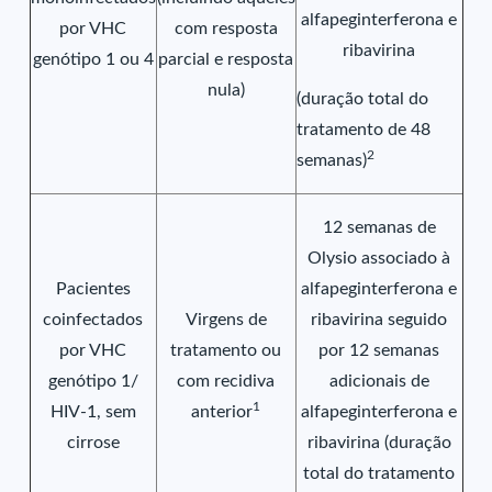
alfapeginterferona e
por VHC
com resposta
ribavirina
genótipo 1 ou 4
parcial e resposta
nula)
(duração total do
tratamento de 48
2
semanas)
12 semanas de
Olysio associado à
Pacientes
alfapeginterferona e
coinfectados
Virgens de
ribavirina seguido
por VHC
tratamento ou
por 12 semanas
genótipo 1/
com recidiva
adicionais de
1
HIV-1, sem
anterior
alfapeginterferona e
cirrose
ribavirina (duração
total do tratamento