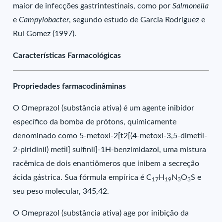
maior de infecções gastrintestinais, como por
Salmonella
e
Campylobacter
, segundo estudo de Garcia Rodriguez e
Rui Gomez (1997).
Características Farmacológicas
Propriedades farmacodinâminas
O Omeprazol (substância ativa) é um agente inibidor
específico da bomba de prótons, quimicamente
denominado como 5-metoxi-2[t2[(4-metoxi-3,5-dimetil-
2-piridinil) metil] sulfinil]-1H-benzimidazol, uma mistura
racêmica de dois enantiômeros que inibem a secreção
ácida gástrica. Sua fórmula empírica é C
H
N
O
S e
17
19
3
3
seu peso molecular, 345,42.
O Omeprazol (substância ativa) age por inibição da