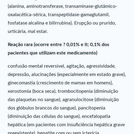
(alanina, aminotransferase, transaminase-glutâmico-
oxalacética-sérica, transpeptidase-gamaglutamil,
fosfatase alcalina e bilirrubina). Erupção ou prurido,
urticária, mal estar.
Reação rara (ocorre entre ? 0,01% e lt; 0,1% dos
pacientes que utilizam este medicamento)
confusão mental reversível, agitação, agressividade,
depressão, alucinações (especialmente em estado grave),
ginecomastia (crescimento de mamas em homens),
xerostomia (boca seca), trombocitopenia (diminuição
das plaquetas no sangue), agranulocitose (diminuição
dos glóbulos brancos do sangue), pancitopenia
(diminuição das células do sangue), encefalopatia
hepática (em pacientes com insuficiência hepática grave
preexistente), hepatite com ou sem icterícia,