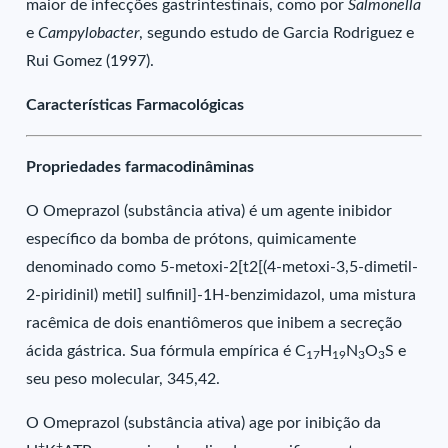
maior de infecções gastrintestinais, como por
Salmonella
e
Campylobacter
, segundo estudo de Garcia Rodriguez e
Rui Gomez (1997).
Características Farmacológicas
Propriedades farmacodinâminas
O Omeprazol (substância ativa) é um agente inibidor
específico da bomba de prótons, quimicamente
denominado como 5-metoxi-2[t2[(4-metoxi-3,5-dimetil-
2-piridinil) metil] sulfinil]-1H-benzimidazol, uma mistura
racêmica de dois enantiômeros que inibem a secreção
ácida gástrica. Sua fórmula empírica é C
H
N
O
S e
17
19
3
3
seu peso molecular, 345,42.
O Omeprazol (substância ativa) age por inibição da
+
+