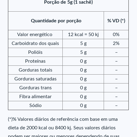
Porção de 5g (1 sachê)
Quantidade por porção
% VD (*)
Valor energético
12 kcal = 50 kj
0%
Carboidrato dos quais
5 g
2%
Polióis
5 g
–
Proteínas
0 g
–
Gorduras totais
0 g
–
Gorduras saturadas
0 g
–
Gorduras trans
0 g
–
Fibra alimentar
0 g
–
Sódio
0 g
–
(*)% Valores diários de referência com base em uma
dieta de 2000 kcal ou 8400 kj. Seus valores diários
podem ser maiores ou menores dependendo de suas