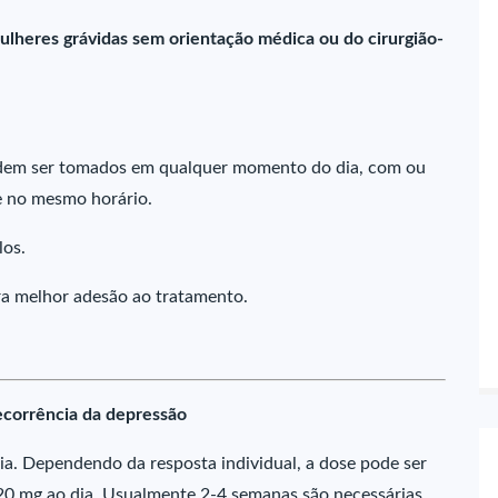
ulheres grávidas sem orientação médica ou do cirurgião-
odem ser tomados em qualquer momento do dia, com ou
e no mesmo horário.
los.
ra melhor adesão ao tratamento.
ecorrência da depressão
. Dependendo da resposta individual, a dose pode ser
0 mg ao dia. Usualmente 2-4 semanas são necessárias