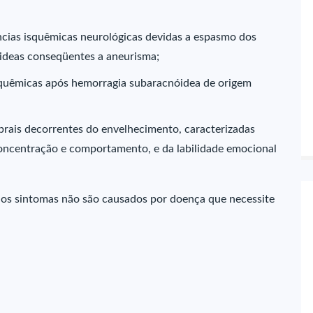
ências isquêmicas neurológicas devidas a espasmo dos
óideas conseqüentes a aneurisma;
 isquêmicas após hemorragia subaracnóidea de origem
brais decorrentes do envelhecimento, caracterizadas
oncentração e comportamento, e da labilidade emocional
e os sintomas não são causados por doença que necessite