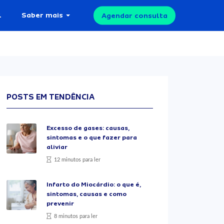
l
Saber mais
Agendar consulta
POSTS EM TENDÊNCIA
Excesso de gases: causas,
sintomas e o que fazer para
aliviar
12 minutos para ler
Infarto do Miocárdio: o que é,
sintomas, causas e como
prevenir
8 minutos para ler