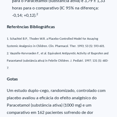
para o Paracetamol (substância ativa) e 3,79 ± 1,33
horas para o comparativo (IC 95% na diferença:
2
-0,14; +0,12).
Referências Bibliográficas
1. Schachtel B.P., Thoden W.R. a Placebo-Controlled Model for Assaying
Systemic Analgesics in Children. Clin. Pharmacol. Ther. 1993; 53 (5): 593-601.
2. Vauzelle-Kervroeden F., et al. Equivalent Antipyretic Activity of Ibuprofen and
Paracetamol (substância ativa) in Febrile Children. J. Pediatri. 1997; 131 (5): 683-
7.
Gotas
Um estudo duplo-cego, randomizado, controlado com
placebo avaliou a eficácia do efeito analgésico do
Paracetamol (substância ativa) (1000 mg) e um
comparativo em 162 pacientes sofrendo de dor