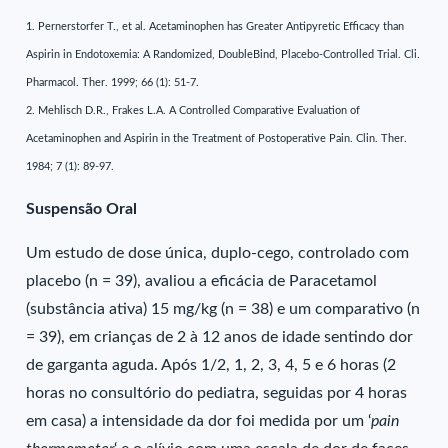
1. Pernerstorfer T., et al. Acetaminophen has Greater Antipyretic Efficacy than
Aspirin in Endotoxemia: A Randomized, DoubleBind, Placebo-Controlled Trial. Cli.
Pharmacol. Ther. 1999; 66 (1): 51-7.
2. Mehlisch D.R., Frakes L.A. A Controlled Comparative Evaluation of
Acetaminophen and Aspirin in the Treatment of Postoperative Pain. Clin. Ther.
1984; 7 (1): 89-97.
Suspensão Oral
Um estudo de dose única, duplo-cego, controlado com
placebo (n = 39), avaliou a eficácia de Paracetamol
(substância ativa) 15 mg/kg (n = 38) e um comparativo (n
= 39), em crianças de 2 à 12 anos de idade sentindo dor
de garganta aguda. Após 1/2, 1, 2, 3, 4, 5 e 6 horas (2
horas no consultório do pediatra, seguidas por 4 horas
em casa) a intensidade da dor foi medida por um ‘
pain