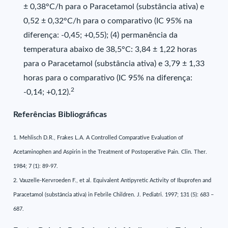
± 0,38°C/h para o Paracetamol (substância ativa) e
0,52 ± 0,32°C/h para o comparativo (IC 95% na
diferença: -0,45; +0,55); (4) permanência da
temperatura abaixo de 38,5°C: 3,84 ± 1,22 horas
para o Paracetamol (substância ativa) e 3,79 ± 1,33
horas para o comparativo (IC 95% na diferença:
2
-0,14; +0,12).
Referências Bibliográficas
1. Mehlisch D.R., Frakes L.A. A Controlled Comparative Evaluation of
Acetaminophen and Aspirin in the Treatment of Postoperative Pain. Clin. Ther.
1984; 7 (1): 89-97.
2. Vauzelle-Kervroeden F., et al. Equivalent Antipyretic Activity of Ibuprofen and
Paracetamol (substância ativa) in Febrile Children. J. Pediatri. 1997; 131 (5): 683 –
687.