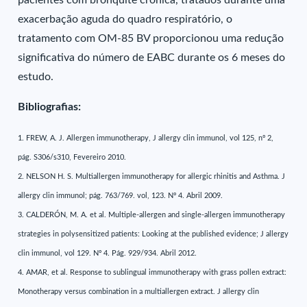
pacientes com bronquite crônica, tratados durante uma
exacerbação aguda do quadro respiratório, o
tratamento com OM-85 BV proporcionou uma redução
significativa do número de EABC durante os 6 meses do
estudo.
Bibliografias:
1. FREW, A. J. Allergen immunotherapy, J allergy clin immunol, vol 125, nº 2,
pág. S306/s310, Fevereiro 2010.
2. NELSON H. S. Multiallergen immunotherapy for allergic rhinitis and Asthma. J
allergy clin immunol; pág. 763/769. vol, 123. Nº 4. Abril 2009.
3. CALDERÓN, M. A. et al. Multiple-allergen and single-allergen immunotherapy
strategies in polysensitized patients: Looking at the published evidence; J allergy
clin immunol, vol 129. Nº 4. Pág. 929/934. Abril 2012.
4. AMAR, et al. Response to sublingual immunotherapy with grass pollen extract:
Monotherapy versus combination in a multiallergen extract. J allergy clin