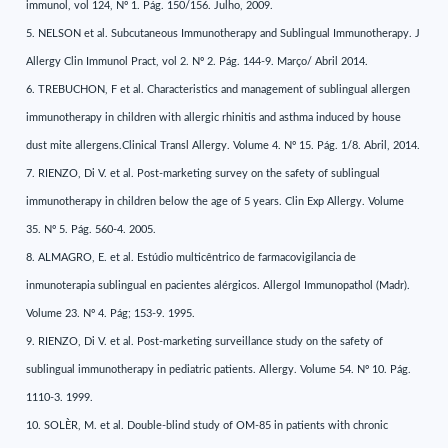
immunol, vol 124, Nº 1. Pág. 150/156. Julho, 2009.
5. NELSON et al. Subcutaneous Immunotherapy and Sublingual Immunotherapy. J
Allergy Clin Immunol Pract, vol 2. Nº 2. Pág. 144-9. Março/ Abril 2014.
6. TREBUCHON, F et al. Characteristics and management of sublingual allergen
immunotherapy in children with allergic rhinitis and asthma induced by house
dust mite allergens.Clinical Transl Allergy. Volume 4. Nº 15. Pág. 1/8. Abril, 2014.
7. RIENZO, Di V. et al. Post-marketing survey on the safety of sublingual
immunotherapy in children below the age of 5 years. Clin Exp Allergy. Volume
35. Nº 5. Pág. 560-4. 2005.
8. ALMAGRO, E. et al. Estúdio multicêntrico de farmacovigilancia de
inmunoterapia sublingual en pacientes alérgicos. Allergol Immunopathol (Madr).
Volume 23. Nº 4. Pág; 153-9. 1995.
9. RIENZO, Di V. et al. Post-marketing surveillance study on the safety of
sublingual immunotherapy in pediatric patients. Allergy. Volume 54. Nº 10. Pág.
1110-3. 1999.
10. SOLÈR, M. et al. Double-blind study of OM-85 in patients with chronic