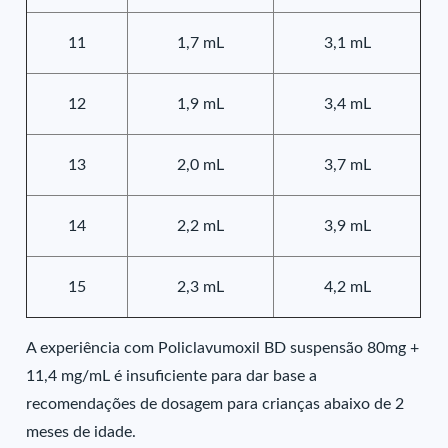
11
1,7 mL
3,1 mL
12
1,9 mL
3,4 mL
13
2,0 mL
3,7 mL
14
2,2 mL
3,9 mL
15
2,3 mL
4,2 mL
A experiência com Policlavumoxil BD suspensão 80mg +
11,4 mg/mL é insuficiente para dar base a
recomendações de dosagem para crianças abaixo de 2
meses de idade.