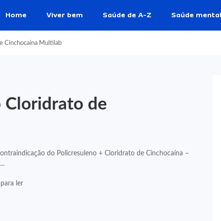
Home
Viver bem
Saúde de A-Z
Saúde menta
e Cinchocaína Multilab
 Cloridrato de
ontraindicação do Policresuleno + Cloridrato de Cinchocaína –
..
para ler