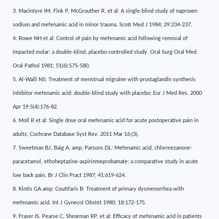
3. Macintyre IM, Fink P, McGrouther R, et al: A single-blind study of naproxen
sodium and mefenamic acid in minor trauma. Scott Med J 1984; 29:234-237.
4. Rowe NH et al: Control of pain by mefenamic acid following removal of
impacted molar: a double-blind, placebo-controlled study. Oral Surg Oral Med
Oral Pathol 1981; 51(6):575-580.
5. Al-Waili NS: Treatment of menstrual migraine with prostaglandin synthesis
inhibitor mefenamic acid: double-blind study with placebo; Eur J Med Res. 2000
Apr 19;5(4):176-82.
6. Moll R et al: Single dose oral mefenamic acid for acute postoperative pain in
adults; Cochrane Database Syst Rev. 2011 Mar 16;(3).
7. Sweetman BJ, Baig A, amp; Parsons DL: Mefenamic acid, chlormezanone-
paracetamol, ethoheptazine-aspirinmeprobamate: a comparative study in acute
low back pain. Br J Clin Pract 1987; 41:619-624.
8. Kintis GA amp; Coutifaris B: Treatment of primary dysmenorrhea with
mefenamic acid. Int J Gynecol Obstet 1980; 18:172-175.
9. Fraser IS, Pearse C, Shearman RP, et al: Efficacy of mefenamic acid in patients