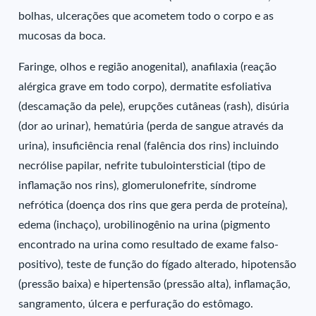
bolhas, ulcerações que acometem todo o corpo e as
mucosas da boca.
Faringe, olhos e região anogenital), anafilaxia (reação
alérgica grave em todo corpo), dermatite esfoliativa
(descamação da pele), erupções cutâneas (rash), disúria
(dor ao urinar), hematúria (perda de sangue através da
urina), insuficiência renal (falência dos rins) incluindo
necrólise papilar, nefrite tubulointersticial (tipo de
inflamação nos rins), glomerulonefrite, síndrome
nefrótica (doença dos rins que gera perda de proteína),
edema (inchaço), urobilinogênio na urina (pigmento
encontrado na urina como resultado de exame falso-
positivo), teste de função do fígado alterado, hipotensão
(pressão baixa) e hipertensão (pressão alta), inflamação,
sangramento, úlcera e perfuração do estômago.