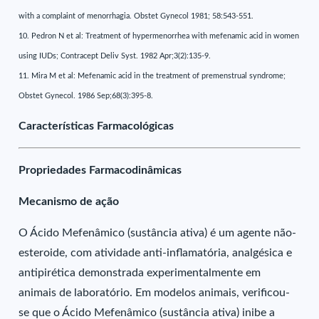
with a complaint of menorrhagia. Obstet Gynecol 1981; 58:543-551.
10. Pedron N et al: Treatment of hypermenorrhea with mefenamic acid in women
using IUDs; Contracept Deliv Syst. 1982 Apr;3(2):135-9.
11. Mira M et al: Mefenamic acid in the treatment of premenstrual syndrome;
Obstet Gynecol. 1986 Sep;68(3):395-8.
Características Farmacológicas
Propriedades Farmacodinâmicas
Mecanismo de ação
O Ácido Mefenâmico (sustância ativa) é um agente não-
esteroide, com atividade anti-inflamatória, analgésica e
antipirética demonstrada experimentalmente em
animais de laboratório. Em modelos animais, verificou-
se que o Ácido Mefenâmico (sustância ativa) inibe a