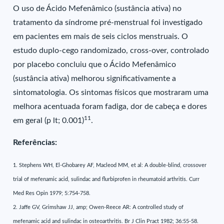
O uso de Ácido Mefenâmico (sustância ativa) no
tratamento da síndrome pré-menstrual foi investigado
em pacientes em mais de seis ciclos menstruais. O
estudo duplo-cego randomizado, cross-over, controlado
por placebo concluiu que o Ácido Mefenâmico
(sustância ativa) melhorou significativamente a
sintomatologia. Os sintomas físicos que mostraram uma
melhora acentuada foram fadiga, dor de cabeça e dores
11
em geral (p lt; 0.001)
.
Referências:
1. Stephens WH, El-Ghobarey AF, Macleod MM, et al: A double-blind, crossover
trial of mefenamic acid, sulindac and flurbiprofen in rheumatoid arthritis. Curr
Med Res Opin 1979; 5:754-758.
2. Jaffe GV, Grimshaw JJ, amp; Owen-Reece AR: A controlled study of
mefenamic acid and sulindac in osteoarthritis. Br J Clin Pract 1982; 36:55-58.