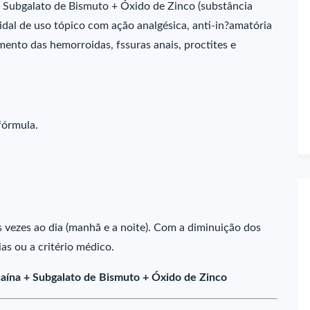
+ Subgalato de Bismuto + Óxido de Zinco (substância
dal de uso tópico com ação analgésica, anti-in?amatória
amento das hemorroidas, fssuras anais, proctites e
fórmula.
s vezes ao dia (manhã e a noite). Com a diminuição dos
ias ou a critério médico.
caína + Subgalato de Bismuto + Óxido de Zinco