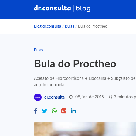
Blog dr.consulta
/
Bulas
/
Bula do Proctheo
Bulas
Bula do Proctheo
Acetato de Hidrocortisona + Lidocaína + Subgalato d
anti-hemorroidal...
08, jan de 2019
3 minutos p
dr.consulta