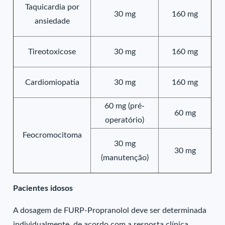
Taquicardia por
30 mg
160 mg
ansiedade
Tireotoxicose
30 mg
160 mg
Cardiomiopatia
30 mg
160 mg
60 mg (pré-
60 mg
operatório)
Feocromocitoma
30 mg
30 mg
(manutenção)
Pacientes idosos
A dosagem de FURP-Propranolol deve ser determinada
individualmente, de acordo com a resposta clínica.