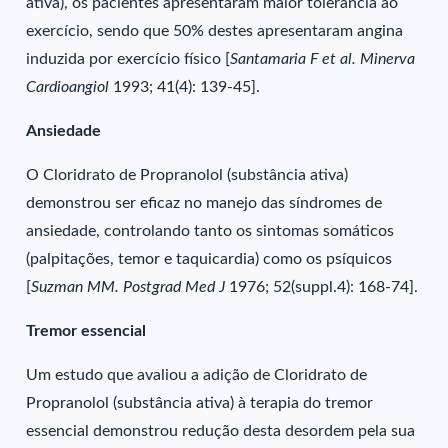
ativa), os pacientes apresentaram maior tolerância ao
exercício, sendo que 50% destes apresentaram angina
induzida por exercício físico [
Santamaria F et al. Minerva
Cardioangiol
1993; 41(4): 139-45].
Ansiedade
O Cloridrato de Propranolol (substância ativa)
demonstrou ser eficaz no manejo das síndromes de
ansiedade, controlando tanto os sintomas somáticos
(palpitações, temor e taquicardia) como os psíquicos
[
Suzman MM. Postgrad Med J
1976; 52(suppl.4): 168-74].
Tremor essencial
Um estudo que avaliou a adição de Cloridrato de
Propranolol (substância ativa) à terapia do tremor
essencial demonstrou redução desta desordem pela sua