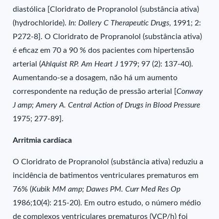
diastólica [Cloridrato de Propranolol (substância ativa)
(hydrochloride).
In: Dollery C Therapeutic Drugs
, 1991; 2:
P272-8]. O Cloridrato de Propranolol (substância ativa)
é eficaz em 70 a 90 % dos pacientes com hipertensão
arterial (
Ahlquist RP. Am Heart J
1979; 97 (2): 137-40).
Aumentando-se a dosagem, não há um aumento
correspondente na redução de pressão arterial [
Conway
J amp; Amery A. Central Action of Drugs in Blood Pressure
1975; 277-89].
Arritmia cardíaca
O Cloridrato de Propranolol (substância ativa) reduziu a
incidência de batimentos ventriculares prematuros em
76% (
Kubik MM amp; Dawes PM. Curr Med Res Op
1986;10(4): 215-20). Em outro estudo, o número médio
de complexos ventriculares prematuros (VCP/h) foi