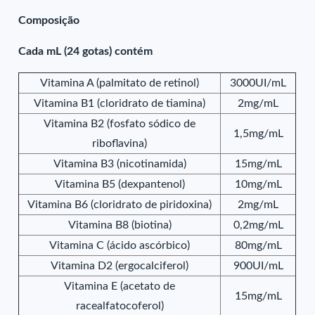
Composição
Cada mL (24 gotas) contém
Vitamina A (palmitato de retinol)
3000UI/mL
Vitamina B1 (cloridrato de tiamina)
2mg/mL
Vitamina B2 (fosfato sódico de
1,5mg/mL
riboflavina)
Vitamina B3 (nicotinamida)
15mg/mL
Vitamina B5 (dexpantenol)
10mg/mL
Vitamina B6 (cloridrato de piridoxina)
2mg/mL
Vitamina B8 (biotina)
0,2mg/mL
Vitamina C (ácido ascórbico)
80mg/mL
Vitamina D2 (ergocalciferol)
900UI/mL
Vitamina E (acetato de
15mg/mL
racealfatocoferol)