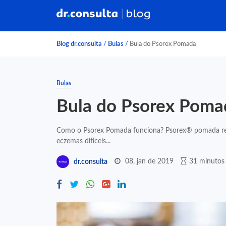
Blog dr.consulta
/
Bulas
/
Bula do Psorex Pomada
Bulas
Bula do Psorex Poma
Como o Psorex Pomada funciona? Psorex® pomada red
eczemas difíceis...
08, jan de 2019
31 minutos 
dr.consulta