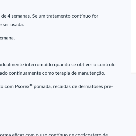
 de 4 semanas. Se um tratamento contínuo for
 ser usada.
semana.
dualmente interrompido quando se obtiver o controle
 usado continuamente como terapia de manutenção.
®
nto com Psorex
pomada, recaídas de dermatoses pré-
orma eficaz com o uso contínuo de corticosteroide