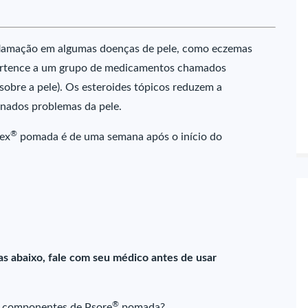
flamação em algumas doenças de pele, como eczemas
tence a um grupo de medicamentos chamados
 sobre a pele). Os esteroides tópicos reduzem a
inados problemas da pele.
®
rex
pomada é de uma semana após o início do
as abaixo, fale com seu médico antes de usar
®
os componentes de Psore
pomada?