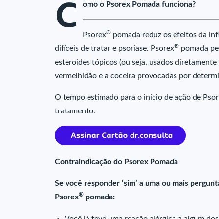
C
omo o Psorex Pomada funciona?
®
Psorex
pomada reduz os efeitos da in
®
difíceis de tratar e psoríase. Psorex
pomada per
esteroides tópicos (ou seja, usados diretamente
vermelhidão e a coceira provocadas por determ
O tempo estimado para o início de ação de Pso
tratamento.
Contraindicação do Psorex Pomada
Se você responder ‘sim’ a uma ou mais pergunt
®
Psorex
pomada:
Você já teve uma reação alérgica a algum d