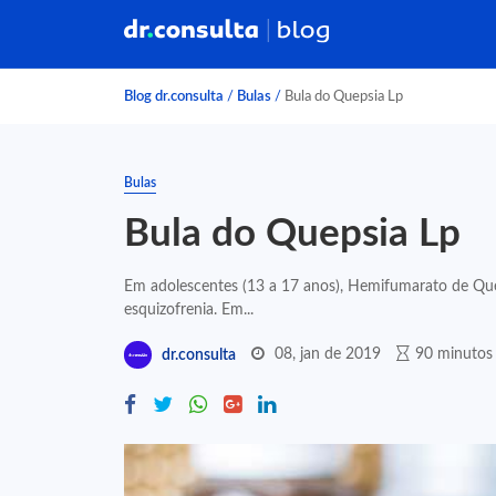
Blog dr.consulta
/
Bulas
/
Bula do Quepsia Lp
Bulas
Bula do Quepsia Lp
Em adolescentes (13 a 17 anos), Hemifumarato de Quet
esquizofrenia. Em...
08, jan de 2019
90 minutos 
dr.consulta