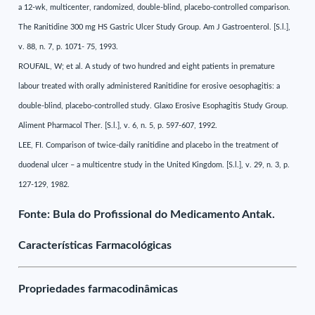
a 12-wk, multicenter, randomized, double-blind, placebo-controlled comparison.
The Ranitidine 300 mg HS Gastric Ulcer Study Group. Am J Gastroenterol. [S.l.],
v. 88, n. 7, p. 1071- 75, 1993.
ROUFAIL, W; et al. A study of two hundred and eight patients in premature
labour treated with orally administered Ranitidine for erosive oesophagitis: a
double-blind, placebo-controlled study. Glaxo Erosive Esophagitis Study Group.
Aliment Pharmacol Ther. [S.l.], v. 6, n. 5, p. 597-607, 1992.
LEE, FI. Comparison of twice-daily ranitidine and placebo in the treatment of
duodenal ulcer – a multicentre study in the United Kingdom. [S.l.], v. 29, n. 3, p.
127-129, 1982.
Fonte: Bula do Profissional do Medicamento Antak.
Características Farmacológicas
Propriedades farmacodinâmicas