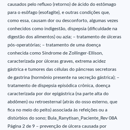
causados pelo refluxo (retorno) de ácido do estômago
para o esôfago (esofagite), e outras condições que,
como essa, causam dor ou desconforto, algumas vezes
conhecidos como indigestão, dispepsia (dificuldade na
digestão dos alimentos) ou azia; – tratamento de úlceras
pós-operatórias; – tratamento de uma doença
conhecida como Síndrome de Zollinger-Ellison,
caracterizada por úlceras graves, extrema acidez
gástrica e tumores das células do pâncreas secretoras
de gastrina (hormônio presente na secreção gástrica); –
tratamento de dispepsia episódica crônica, doença
caracterizada por dor epigástrica (na parte alta do
abdômen) ou retroesternal (atrás do osso esterno, que
fica no meio do peito) associada às refeições ou a
distúrbios do sono; Bula_Ranytisan_Paciente_Rev 08A
Página 2 de 9 – prevenção de úlcera causada por