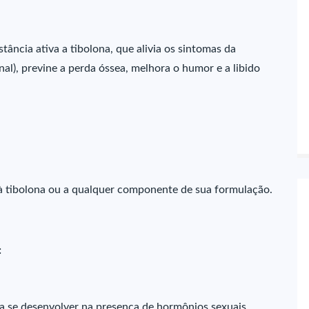
cia ativa a tibolona, que alivia os sintomas da
al), previne a perda óssea, melhora o humor e a libido
 à tibolona ou a qualquer componente de sua formulação.
:
sa se desenvolver na presença de hormônios sexuais