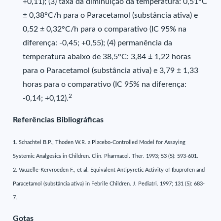
+0,11); (3) taxa da diminuição da temperatura: 0,51°C
± 0,38°C/h para o Paracetamol (substância ativa) e
0,52 ± 0,32°C/h para o comparativo (IC 95% na
diferença: -0,45; +0,55); (4) permanência da
temperatura abaixo de 38,5°C: 3,84 ± 1,22 horas
para o Paracetamol (substância ativa) e 3,79 ± 1,33
horas para o comparativo (IC 95% na diferença:
2
-0,14; +0,12).
Referências Bibliográficas
1. Schachtel B.P., Thoden W.R. a Placebo-Controlled Model for Assaying
Systemic Analgesics in Children. Clin. Pharmacol. Ther. 1993; 53 (5): 593-601.
2. Vauzelle-Kervroeden F., et al. Equivalent Antipyretic Activity of Ibuprofen and
Paracetamol (substância ativa) in Febrile Children. J. Pediatri. 1997; 131 (5): 683-
7.
Gotas