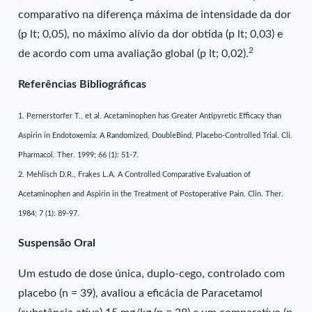
comparativo na diferença máxima de intensidade da dor
(p lt; 0,05), no máximo alívio da dor obtida (p lt; 0,03) e
2
de acordo com uma avaliação global (p lt; 0,02).
Referências Bibliográficas
1. Pernerstorfer T., et al. Acetaminophen has Greater Antipyretic Efficacy than
Aspirin in Endotoxemia: A Randomized, DoubleBind, Placebo-Controlled Trial. Cli.
Pharmacol. Ther. 1999; 66 (1): 51-7.
2. Mehlisch D.R., Frakes L.A. A Controlled Comparative Evaluation of
Acetaminophen and Aspirin in the Treatment of Postoperative Pain. Clin. Ther.
1984; 7 (1): 89-97.
Suspensão Oral
Um estudo de dose única, duplo-cego, controlado com
placebo (n = 39), avaliou a eficácia de Paracetamol