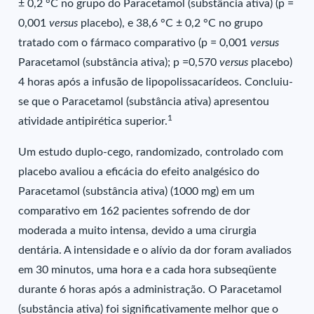
± 0,2 °C no grupo do Paracetamol (substância ativa) (p =
0,001
versus
placebo), e 38,6 °C ± 0,2 °C no grupo
tratado com o fármaco comparativo (p = 0,001
versus
Paracetamol (substância ativa); p =0,570
versus
placebo)
4 horas após a infusão de lipopolissacarídeos. Concluiu-
se que o Paracetamol (substância ativa) apresentou
1
atividade antipirética superior.
Um estudo duplo-cego, randomizado, controlado com
placebo avaliou a eficácia do efeito analgésico do
Paracetamol (substância ativa) (1000 mg) em um
comparativo em 162 pacientes sofrendo de dor
moderada a muito intensa, devido a uma cirurgia
dentária. A intensidade e o alívio da dor foram avaliados
em 30 minutos, uma hora e a cada hora subseqüente
durante 6 horas após a administração. O Paracetamol
(substância ativa) foi significativamente melhor que o