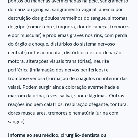
pontos ou manchas avermelhadas na pele, sangramento
do nariz ou gengiva, sangramento vaginal, anemia por
destruição dos glóbulos vermelhos do sangue, sintomas
de gripe (como: febre, fraqueza, dor de cabeça, tremores
e dor muscular) e problemas graves nos rins, com perda
do órgão e choque, distúrbios do sistema nervoso
central (confusão mental, distúrbios de coordenação
motora, alterações visuais transitórias), neurite
periférica (inflamação dos nervos periféricos) e
trombose venosa (formação de coágulos no interior das
veias). Podem surgir ainda coloração avermelhada e
marrom da urina, fezes, saliva, suor e lágrimas. Outras
reações incluem calafrios, respiração ofegante, tontura,
dores musculares, tremores e hematúria (urina com
sangue).
Informe ao seu médico, cirurgião-dentista ou