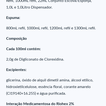
Refil, 1000mL refil, 22mL Conjunto Escova/Esponja,
1,0L e 1,0Litro Dispensador.
Espuma:
800mL refil, 1000mL refil, 1200mL refil e 1300mL refil.
Composição
Cada 100ml contém:
2,0g de Digliconato de Clorexidina.
Excipientes:
glicerina, óxido de alquil dimetil amina, álcool etílico,
hidroxietilcelulose, essência floral, corante amarelo
(CI19140+16.255) e água purificada.
Interação Medicamentosa do Riohex 2%