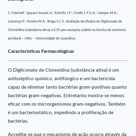
1. FutemaF.: Igayara-SouzaC.A.; Estrella J.P.; Credie L.F.G.A.; Campos M.A.;
Lourenço P.; Pereira M.A.; Braga S.C.S. Avaliação da eficácia do Digliconato de
Clorexidina (substância ativa) a 0,55 para assepsia cutânia na técnica de anestesia
peridural – UNG – Universidade de Guarulhos.
Características Farmacológicas
O Digliconato de Clorexidina (substância ativa) é um
antisséptico químico, antifúngico e um bactericida
capaz de eliminar tanto bactérias gram-positivas quanto
bactérias gram-negativas. Entretanto mostra-se menos
eficaz com os microrganismos gram-negativos. Também
é um bacteriostático, impedindo a proliferação de
bactérias.
Acredita-se que o mecanismo de ação ocorra através da