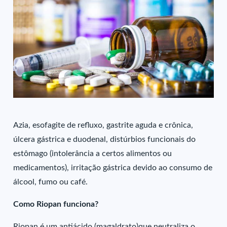
Azia, esofagite de refluxo, gastrite aguda e crônica,
úlcera gástrica e duodenal, distúrbios funcionais do
estômago (intolerância a certos alimentos ou
medicamentos), irritação gástrica devido ao consumo de
álcool, fumo ou café.
Como Riopan funciona?
Riopan é um antiácido (magaldrato)que neutraliza o