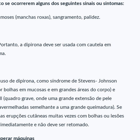
o se ocorrerem alguns dos seguintes sinais ou sintomas:
uimoses (manchas roxas), sangramento, palidez.
Portanto, a dipirona deve ser usada com cautela em
ma.
 uso de dipirona, como síndrome de Stevens- Johnson
por bolhas em mucosas e em grandes áreas do corpo) e
ll (quadro grave, onde uma grande extensão de pele
 avermelhadas semelhante a uma grande queimadura). Se
mas erupções cutâneas muitas vezes com bolhas ou lesões
 imediatamente e não deve ser retomado.
 operar máquinas