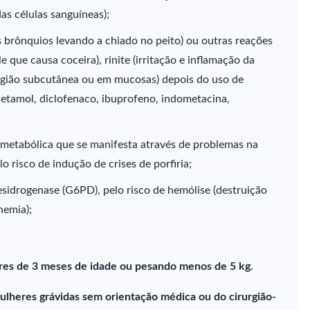
s células sanguíneas);
brônquios levando a chiado no peito) ou outras reações
e que causa coceira), rinite (irritação e inflamação da
egião subcutânea ou em mucosas) depois do uso de
acetamol, diclofenaco, ibuprofeno, indometacina,
 metabólica que se manifesta através de problemas na
 risco de indução de crises de porfiria;
esidrogenase (G6PD), pelo risco de hemólise (destruição
nemia);
es de 3 meses de idade ou pesando menos de 5 kg.
ulheres grávidas sem orientação médica ou do cirurgião-