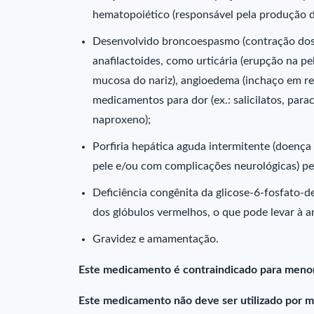
hematopoiético (responsável pela produção da
Desenvolvido broncoespasmo (contração dos 
anafilactoides, como urticária (erupção na pel
mucosa do nariz), angioedema (inchaço em r
medicamentos para dor (ex.: salicilatos, par
naproxeno);
Porfiria hepática aguda intermitente (doença
pele e/ou com complicações neurológicas) pelo
Deficiência congênita da glicose-6-fosfato-d
dos glóbulos vermelhos, o que pode levar à a
Gravidez e amamentação.
Este medicamento é contraindicado para menor
Este medicamento não deve ser utilizado por m