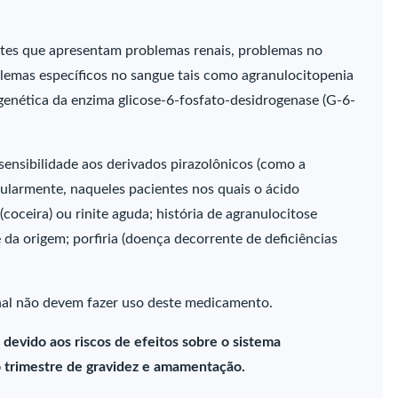
tes que apresentam problemas renais, problemas no
blemas específicos no sangue tais como agranulocitopenia
 genética da enzima glicose-6-fosfato-desidrogenase (G-6-
ensibilidade aos derivados pirazolônicos (como a
ticularmente, naqueles pacientes nos quais o ácido
a (coceira) ou rinite aguda; história de agranulocitose
da origem; porfiria (doença decorrente de deficiências
nal não devem fazer uso deste medicamento.
 devido aos riscos de efeitos sobre o sistema
ro trimestre de gravidez e amamentação.