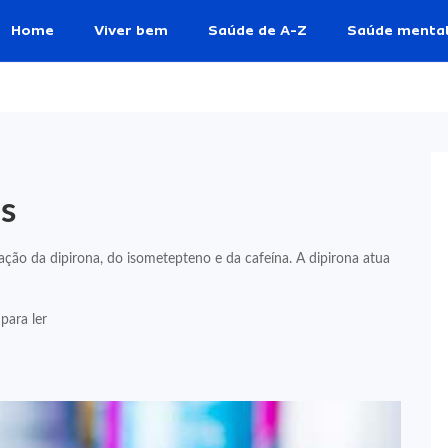
Home
Viver bem
Saúde de A-Z
Saúde menta
s
ção da dipirona, do isometepteno e da cafeína. A dipirona atua
para ler