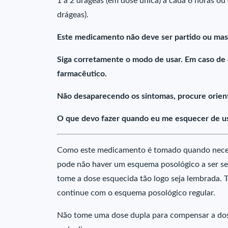
1 a 2 drágeas (em dose única) a cada 6 horas ou 
drágeas).
Este medicamento não deve ser partido ou mas
Siga corretamente o modo de usar. Em caso de
farmacêutico.
Não desaparecendo os sintomas, procure orient
O que devo fazer quando eu me esquecer de us
Como este medicamento é tomado quando necessá
pode não haver um esquema posológico a ser se
tome a dose esquecida tão logo seja lembrada. T
continue com o esquema posológico regular.
Não tome uma dose dupla para compensar a dos