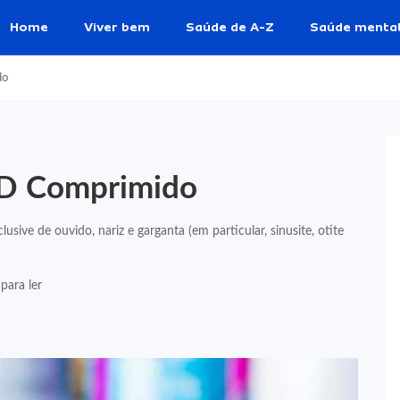
Home
Viver bem
Saúde de A-Z
Saúde menta
do
BD Comprimido
clusive de ouvido, nariz e garganta (em particular, sinusite, otite
para ler