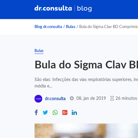
Blog dr.consulta
/
Bulas
/
Bula do Sigma Clav BD Comprimi
Bulas
Bula do Sigma Clav 
São elas: Infecções das vias respiratórias superiores, in
média e...
08, jan de 2019
26 minutos 
dr.consulta