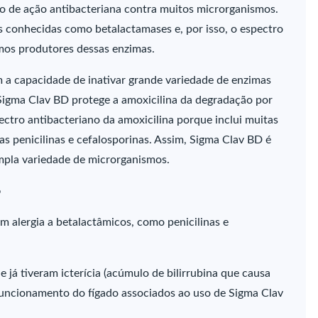
ro de ação antibacteriana contra muitos microrganismos.
s conhecidas como betalactamases e, por isso, o espectro
imos produtores dessas enzimas.
 a capacidade de inativar grande variedade de enzimas
Sigma Clav BD protege a amoxicilina da degradação por
ctro antibacteriano da amoxicilina porque inclui muitas
as penicilinas e cefalosporinas. Assim, Sigma Clav BD é
mpla variedade de microrganismos.
o
m alergia a betalactâmicos, como penicilinas e
 já tiveram icterícia (acúmulo de bilirrubina que causa
funcionamento do fígado associados ao uso de Sigma Clav