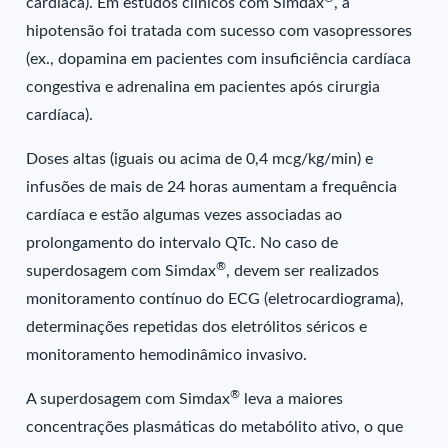
cardíaca). Em estudos clínicos com Simdax
, a
hipotensão foi tratada com sucesso com vasopressores
(ex., dopamina em pacientes com insuficiência cardíaca
congestiva e adrenalina em pacientes após cirurgia
cardíaca).
Doses altas (iguais ou acima de 0,4 mcg/kg/min) e
infusões de mais de 24 horas aumentam a frequência
cardíaca e estão algumas vezes associadas ao
prolongamento do intervalo QTc. No caso de
®
superdosagem com Simdax
, devem ser realizados
monitoramento contínuo do ECG (eletrocardiograma),
determinações repetidas dos eletrólitos séricos e
monitoramento hemodinâmico invasivo.
®
A superdosagem com Simdax
leva a maiores
concentrações plasmáticas do metabólito ativo, o que