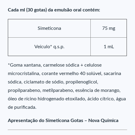
Cada ml (30 gotas) da emulsão oral contém:
Simeticona
75 mg
Veículo* q.s.p.
1 mL
*Goma xantana, carmelose sódica + celulose
microcristalina, corante vermelho 40 solúvel, sacarina
sódica, ciclamato de sódio, propilenoglicol,
propilparabeno, metilparabeno, essência de morango,
óleo de rícino hidrogenado etoxilado, ácido cítrico, água
de purificada.
Apresentação do Simeticona Gotas – Nova Química