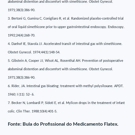
abdominal distention and discomfort with simethicone. Obstet Gynecol.
1971;38(3):386-90.
3. Bertoni G, Gumina C, Conigliaro R, et al. Randomized placebo-controlled trial
of oral liquid simethicone prior to upper gastrointestinal endoscopy. Endoscopy.
1992;24(4):268-70.
4. Danhof IE, Stavola JJ. Accelerated transit of intestinal gas with simethicone.
Obstet Gynecol. 1974;44(1):148-54.
5. Gibstein A, Cooper JJ, Wisot AL, Rosenthal AH. Prevention of postoperative
abdominal distention and discomfort with simethicone. Obstet Gynecol.
1971;38(3):386-90.
6. Rider, JA. Intestinal gas bloating: treatment with methyl polysiloxane. APDT.
1960; I (11): 52- 6.
7. Becker N, Lombardi P, Sidoti E, et al. Mylicon drops in the treatment of infant
colic. Clin Ther. 1988;10(4):401-5.
Fonte: Bula do Profissional do Medicamento Flatex.