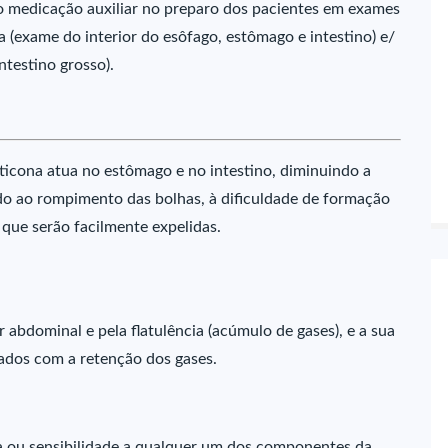
 medicação auxiliar no preparo dos pacientes em exames
 (exame do interior do esôfago, estômago e intestino) e/
ntestino grosso).
ticona atua no estômago e no intestino, diminuindo a
ando ao rompimento das bolhas, à dificuldade de formação
que serão facilmente expelidas.
 abdominal e pela flatulência (acúmulo de gases), e a sua
iados com a retenção dos gases.
gia ou sensibilidade a qualquer um dos componentes da