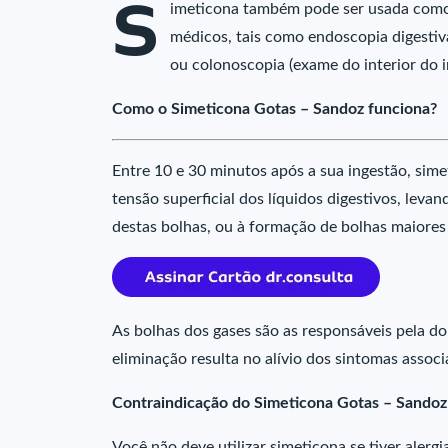
S
imeticona também pode ser usada como
médicos, tais como endoscopia digestiva
ou colonoscopia (exame do interior do i
Como o Simeticona Gotas – Sandoz funciona?
Entre 10 e 30 minutos após a sua ingestão, sime
tensão superficial dos líquidos digestivos, lev
destas bolhas, ou à formação de bolhas maiores 
As bolhas dos gases são as responsáveis pela dor
eliminação resulta no alívio dos sintomas assoc
Contraindicação do Simeticona Gotas – Sandoz
Você não deve utilizar simeticona se tiver aler