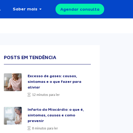
l
Saber mais
Agendar consulta
POSTS EM TENDÊNCIA
Excesso de gases: causas,
sintomas e o que fazer para
aliviar
12 minutos para ler
Infarto do Miocárdio: o que é,
sintomas, causas e como
prevenir
8 minutos para ler