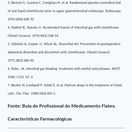
3. Bertoni G, Gumina C, Conigliaro R, et al. Randomized placebo-controlled trial
of oral liquid simethicone prior to upper gastrointestinal endoscopy. Endoscopy.
1992;24(4):268-70.
4. Danhof IE, Stavola JJ. Accelerated transit of intestinal gas with simethicone.
Obstet Gynecol. 1974;44(1):148-54.
5. Gibstein A, Cooper JJ, Wisot AL, Rosenthal AH. Prevention of postoperative
abdominal distention and discomfort with simethicone. Obstet Gynecol.
1971;38(3):386-90.
6. Rider, JA. Intestinal gas bloating: treatment with methyl polysiloxane. APDT.
1960; I (11): 52- 6.
7. Becker N, Lombardi P, Sidoti E, et al. Mylicon drops in the treatment of infant
colic. Clin Ther. 1988;10(4):401-5.
Fonte: Bula do Profissional do Medicamento Flatex.
Características Farmacológicas