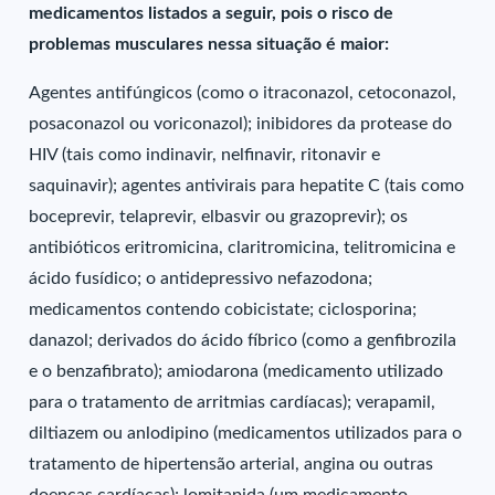
medicamentos listados a seguir, pois o risco de
problemas musculares nessa situação é maior:
Agentes antifúngicos (como o itraconazol, cetoconazol,
posaconazol ou voriconazol); inibidores da protease do
HIV (tais como indinavir, nelfinavir, ritonavir e
saquinavir); agentes antivirais para hepatite C (tais como
boceprevir, telaprevir, elbasvir ou grazoprevir); os
antibióticos eritromicina, claritromicina, telitromicina e
ácido fusídico; o antidepressivo nefazodona;
medicamentos contendo cobicistate; ciclosporina;
danazol; derivados do ácido fíbrico (como a genfibrozila
e o benzafibrato); amiodarona (medicamento utilizado
para o tratamento de arritmias cardíacas); verapamil,
diltiazem ou anlodipino (medicamentos utilizados para o
tratamento de hipertensão arterial, angina ou outras