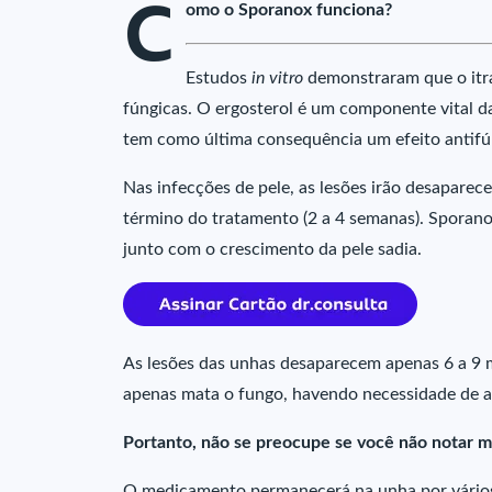
C
omo o Sporanox funciona?
Estudos
in vitro
demonstraram que o itra
fúngicas. O ergosterol é um componente vital da
tem como última consequência um efeito antifú
Nas infecções de pele, as lesões irão desapar
término do tratamento (2 a 4 semanas). Sporan
junto com o crescimento da pele sadia.
As lesões das unhas desaparecem apenas 6 a 9 
apenas mata o fungo, havendo necessidade de a 
Portanto, não se preocupe se você não notar m
O medicamento permanecerá na unha por vários