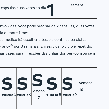
1
semana
 cápsulas duas vezes ao dia
nvolvidas, você pode precisar de 2 cápsulas, duas vezes
dia durante 1 mês.
 médico irá escolher a terapia contínua ou cíclica.
®
oranox
por 3 semanas. Em seguida, o ciclo é repetido,
uas vezes para infecções das unhas dos pés (com ou sem
S
S
S
S
S
Semana
10
emana
emana 5
emana 6
emana 8
emana 9
7