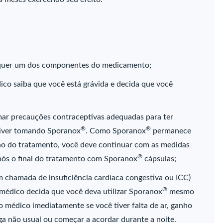
ualquer um dos componentes do medicamento;
ico saiba que você está grávida e decida que você
omar precauções contraceptivas adequadas para ter
®
®
tiver tomando Sporanox
. Como Sporanox
permanece
o do tratamento, você deve continuar com as medidas
®
pós o final do tratamento com Sporanox
cápsulas;
m chamada de insuficiência cardíaca congestiva ou ICC)
®
médico decida que você deva utilizar Sporanox
mesmo
o médico imediatamente se você tiver falta de ar, ganho
ga não usual ou começar a acordar durante a noite.