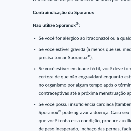
Contraindicação do Sporanox
®
Não utilize Sporanox
:
Se você for alérgico ao itraconazol ou a q
Se você estiver grávida (a menos que seu méd
®
precisa tomar Sporanox
);
Se você estiver em idade fértil, você deve t
certeza de que não engravidará enquanto es
no organismo por algum tempo após o términ
contraceptivas até a próxima menstruação a
Se você possui insuficiência cardíaca (també
®
Sporanox
pode agravar a doença. Caso seu 
que você tenha essa condição, procure auxíli
de peso inesperado, inchaço das pernas, fadi