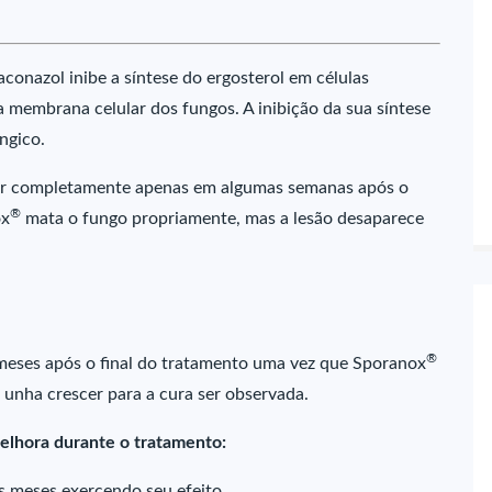
conazol inibe a síntese do ergosterol em células
 membrana celular dos fungos. A inibição da sua síntese
ngico.
ecer completamente apenas em algumas semanas após o
®
ox
mata o fungo propriamente, mas a lesão desaparece
®
meses após o final do tratamento uma vez que Sporanox
unha crescer para a cura ser observada.
elhora durante o tratamento:
 meses exercendo seu efeito.