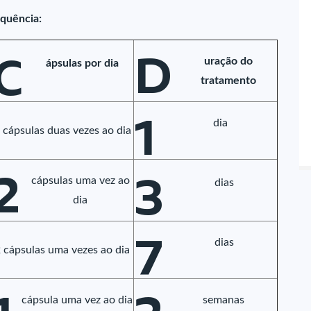
equência:
D
C
uração do
ápsulas por dia
tratamento
1
dia
 cápsulas duas vezes ao dia
2
3
cápsulas uma vez ao
dias
dia
7
dias
 cápsulas uma vezes ao dia
cápsula uma vez ao dia
semanas