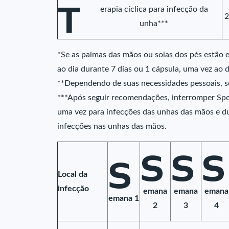
T
erapia cíclica para infecção da
2
unha***
*Se as palmas das mãos ou solas dos pés estão e
ao dia durante 7 dias ou 1 cápsula, uma vez ao 
**Dependendo de suas necessidades pessoais, seu
***Após seguir recomendações, interromper Sp
uma vez para infecções das unhas das mãos e d
infecções nas unhas das mãos.
S
S
S
S
Local da
infecção
emana
emana
emana
emana 1
2
3
4