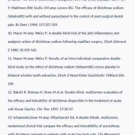
9. Matthews RW, Scully CM amp; Levers BG: The efficacy of diclofenac sodium
(Volatrol(R)) with and without paracetamol in the control of post-surgical dental
pain.
Br Dent J
1984; 157:357-359.
10. Mayer M amp; Weiss P: A double-blind trial of the anti-inflammatory and
analgesic action of diclofenac sodium following maxillary surgery.
Dtsch Zahnarzt
Z
1980; 35:559-563.
11. Mayer M amp; Weiss P: Results of an intra-individual comparative double-
blind study on the effect of diclofenac sodium (Voltaren(R)) versus placebo in
bilateral wisdom tooth extraction.
Dtsch Z Mund Kiefer Gesichtschir
1980a;4:106-
109.
12. Bakshi R, Rotman H, Shaw M et al: Double-blind, multicenter evaluation of
the efficacy and tolerability of diclofenac dispersible in the treatment of acute
soft-tissue injuries.
Clin Ther
1995; 17:30-37.
13. Schattenkirchner M amp; Milachowski KA. A double-blinde, multicentre,
randomised clinical trial compare the efficacy and tolerabiblity of aceclofenac
with diclofenac resinate in patients with acute low back pain.
Clin Rheumatol,