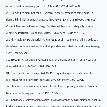
reduces post-laparoscopy pain.
Can J Anaesth
1993; 40:406-408.
28. Holman RM amp; Celinska E: Voltarol in the treatment of acute gout – a
double-blind trial in general practice, in Chiswell RJ amp; Birdwood GFB (eds):
Current Themes in Rheumatology. Condensed Report of a Geigy Symposium,
Albufeira, Portugal.
Cambridge Medical Publications
, 1981; pp 14-15.
29. Akriviadis EA, Hatzigavriel M, Kapnias D et al: Treatment of biliary colic with
diclofenac: a randomized, doubleblind, placebo-controlled study.
Gastroenterology
1997; 113:225-231.
30. Broggini M, Corbetta E, Grossi E at al: Diclofenac sodium in biliary colic: a
double-blind trial.
Br Med
J 1984; 288:1042.
31. Lundstam S, Tveit E amp; Kral JG: Prostaglandin synthesis inhibition by
diclofenac-Na in biliary pain (abstract).
Eur J Clin Invest
1983; 13:A1.
32. Thornell E, Jansson R, Kral JG et al: Inhibition of prostaglandin synthesis as a
treatment for biliary pain.
Lancet
1979; 1:584.
33. Indudhara R, Vaidyanathan S amp; Sankaranerayanan A: Oral diclofenac sodium
in the treatment of acute renal colic: a prospective randomized study.
Clin Trials J