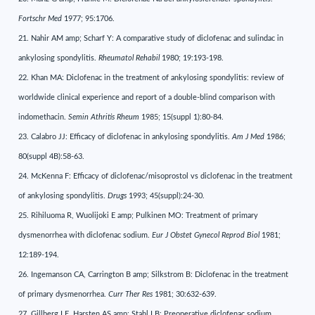
Fortschr Med
1977; 95:1706.
21. Nahir AM amp; Scharf Y: A comparative study of diclofenac and sulindac in
ankylosing spondylitis.
Rheumatol Rehabil
1980; 19:193-198.
22. Khan MA: Diclofenac in the treatment of ankylosing spondylitis: review of
worldwide clinical experience and report of a double-blind comparison with
indomethacin.
Semin Athritis Rheum
1985; 15(suppl 1):80-84.
23. Calabro JJ: Efficacy of diclofenac in ankylosing spondylitis.
Am J Med
1986;
80(suppl 4B):58-63.
24. McKenna F: Efficacy of diclofenac/misoprostol vs diclofenac in the treatment
of ankylosing spondylitis.
Drugs
1993; 45(suppl):24-30.
25. Rihiluoma R, Wuolijoki E amp; Pulkinen MO: Treatment of primary
dysmenorrhea with diclofenac sodium.
Eur J Obstet Gynecol Reprod Biol
1981;
12:189-194.
26. Ingemanson CA, Carrington B amp; Silkstrom B: Diclofenac in the treatment
of primary dysmenorrhea.
Curr Ther Res
1981; 30:632-639.
27. Gillberg LE, Harsten AS amp; Stahl LB: Preoperative diclofenac sodium