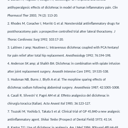
antihyperalgesic effects of diclofenac in model of human inflammatory pain.
Clin
Pharmacol Ther
2003, 74 (2): 113-20.
2. Rhodes M, Conacher I, Morritt G et al: Nonsteroidal antiinflammatory drugs for
postthoracotomy pain: a prospective controlled trial after lateral thoractomy.
J
Thorac Cardiovasc Surg
1992; 103:17-20.
3. Laitinen J amp; Nuutinen L: Intravenous diclofenac coupled with PCA fentanyl
for pain relief after total hip replacement.
Anesthesiology
1992; 76:194-198.
4. Anderson SK amp; al Shaikh BA: Diclofenac in combination with opiate infusion
after joint replacement surgery.
Anaesth Intensive Care
1991; 19:535-538.
5. Hodsman NB, Burns J, Blyth A et al: The morphine sparing effects of
diclofenac sodium following abdominal surgery.
Anaesthesia
1987; 42:1005-1008.
6. Casali R, Silvestri V, Pagni AM et al: Effetto analgesico del diclofenac in
chirurgia toracica (Italian).
Acta Anaest Ital
1985; 36:123-127.
7. Tsuzuki M, Yoshida S, Takata S et al: Clinical trial of GP 45,840-a new analgesic
antiinflammatory agent.
Shikai Tenbo
(Prospect of Dental Field) 1973; 41:14.
8. Kantor TG: Use of diclofenac in analgesia.
Am J Med
1986; 80(suppl 4B):64-69.