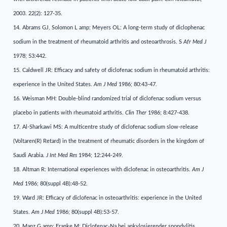
2003. 22(2): 127-35.
14. Abrams GJ, Solomon L amp; Meyers OL: A long-term study of diclophenac
sodium in the treatment of rheumatoid arthritis and osteoarthrosis. S
Afr Med J
1978; 53:442.
15. Caldwell JR: Efficacy and safety of diclofenac sodium in rheumatoid arthritis:
experience in the United States.
Am J Med
1986; 80:43-47.
16. Weisman MH: Double-blind randomized trial of diclofenac sodium versus
placebo in patients with rheumatoid arthritis.
Clin Ther
1986; 8:427-438.
17. Al-Sharkawi MS: A multicentre study of diclofenac sodium slow-release
(Voltaren(R) Retard) in the treatment of rheumatic disorders in the kingdom of
Saudi Arabia.
J Int Med Res
1984; 12:244-249.
18. Altman R: International experiences with diclofenac in osteoarthritis.
Am J
Med
1986; 80(suppl 4B):48-52.
19. Ward JR: Efficacy of diclofenac in osteoarthritis: experience in the United
States.
Am J Med
1986; 80(suppl 4B):53-57.
20. Manz G amp; Franke M: Diclofenac-Na bei ankylosierender spondylitis.