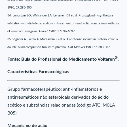
1990; 27:295-300
34. Lundstam SO, Wahlander LA, Leissner KH et al: Prostaglandin-synthetase
inhibition with diclofenac sodium in treatment of renal colic: comparison with use
of a narcotic analgesic.
Lancet
1982; 1:1096-1097.
35. Vignoni A, Fierro A, Moreschini G et al: Diclofenac sodium in ureteral colic: a
double-blind comparison trial with placebo.
J Int Med Res
1983; 11:303-307.
®
Fonte: Bula do Profissional do Medicamento Voltaren
.
Características Farmacológicas
Grupo farmacoterapêutico: anti-inflamatórios e
antirreumáticos não esteroidais derivados do ácido
acético e substâncias relacionadas (código ATC: M01A
B05).
Mecanismo de ação